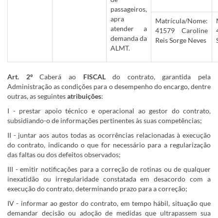
passageiros,
apra
Matrícula/Nome:
atender a
41579 Caroline
demanda da
Reis Sorge Neves
ALMT.
Art. 2º
Caberá ao
FISCAL
do contrato, garantida pela
Administração as condições para o desempenho do encargo, dentre
outras, as seguintes
atribuições
:
I - prestar apoio técnico e operacional ao gestor do contrato,
subsidiando-o de informações pertinentes às suas competências;
II - juntar aos autos todas as ocorrências relacionadas à execução
do contrato, indicando o que for necessário para a regularização
das faltas ou dos defeitos observados;
III - emitir notificações para a correção de rotinas ou de qualquer
inexatidão ou irregularidade constatada em desacordo com a
execução do contrato, determinando prazo para a correção;
IV - informar ao gestor do contrato, em tempo hábil, situação que
demandar decisão ou adoção de medidas que ultrapassem sua