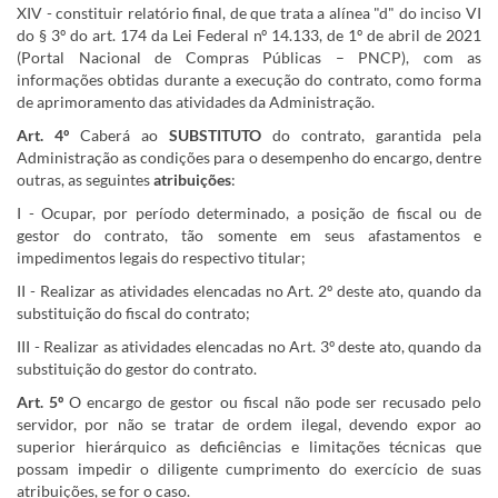
XIV - constituir relatório final, de que trata a alínea "d" do inciso VI
do § 3º do art. 174 da Lei Federal nº 14.133, de 1º de abril de 2021
(Portal Nacional de Compras Públicas – PNCP), com as
informações obtidas durante a execução do contrato, como forma
de aprimoramento das atividades da Administração.
Art. 4º
Caberá ao
SUBSTITUTO
do contrato, garantida pela
Administração as condições para o desempenho do encargo, dentre
outras, as seguintes
atribuições
:
I - Ocupar, por período determinado, a posição de fiscal ou de
gestor do contrato, tão somente em seus afastamentos e
impedimentos legais do respectivo titular;
II - Realizar as atividades elencadas no Art. 2º deste ato, quando da
substituição do fiscal do contrato;
III - Realizar as atividades elencadas no Art. 3º deste ato, quando da
substituição do gestor do contrato.
Art. 5º
O encargo de gestor ou fiscal não pode ser recusado pelo
servidor, por não se tratar de ordem ilegal, devendo expor ao
superior hierárquico as deficiências e limitações técnicas que
possam impedir o diligente cumprimento do exercício de suas
atribuições, se for o caso.