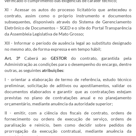
verificado o cumprimento das exigências de caráter técnico;
XI - Acessar os autos do processo licitatório que antecedeu o
contrato, assim como o próprio instrumento e documentos
subsequentes, disponíveis através do Sistema de Gerenciamento
Eletrônico de Documentos – SGED e o site do Portal Transparência
da Assembleia Legislativa de Mato Grosso;
XII - Informar o período de ausência legal ao substituto designado
no mesmo ato, de forma expressa e em tempo hábil;
Art. 3º
Caberá ao
GESTOR
do contrato, garantida pela
Administração as condições para o desempenho do encargo, dentre
outras, as seguintes
atribuições
:
I - orientar a elaboração de termo de referência, estudo técnico
preliminar, solicitação de aditivos ou apostilamentos, validar os
documentos elaborados e garantir que as contratações estejam
previstas no plano de contratações anual e no planejamento
orçamentário, mediante anuência da autoridade superior;
II - emitir, com a ciência dos fiscais de contrato, ordens de
fornecimento ou ordens de execução de serviço, ordens de
paralisação e reinício, bem como decidir sobre pedidos de
prorrogação da execução contratual, mediante anuência da