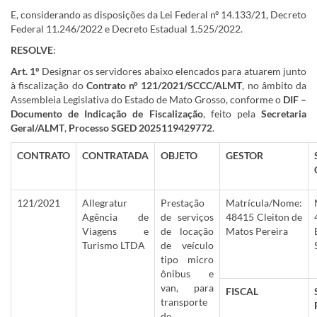
E, considerando as disposições da Lei Federal nº 14.133/21, Decreto
Federal 11.246/2022 e Decreto Estadual 1.525/2022.
RESOLVE
:
Art. 1º
Designar os servidores abaixo elencados para atuarem junto
à fiscalização do
Contrato n° 121/2021/SCCC/ALMT
, no âmbito da
Assembleia Legislativa do Estado de Mato Grosso, conforme o
DIF –
Documento de Indicação de Fiscalização
, feito pela
Secretaria
Geral/ALMT
,
Processo SGED 2025119429772
.
CONTRATO
CONTRATADA
OBJETO
GESTOR
121/2021
Allegratur
Prestação
Matrícula/Nome:
Agência de
de serviços
48415 Cleiton de
Viagens e
de locação
Matos Pereira
Turismo LTDA
de veículo
tipo micro
ônibus e
van, para
FISCAL
transporte
de